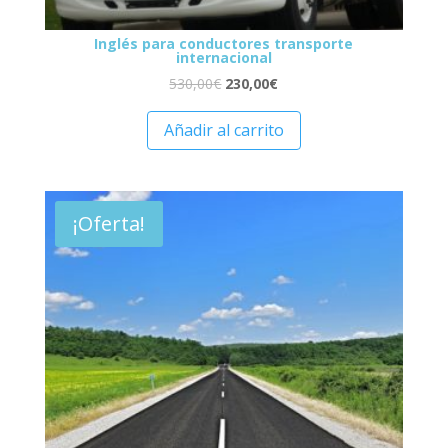
Inglés para conductores transporte
internacional
530,00
€
230,00
€
Añadir al carrito
¡Oferta!