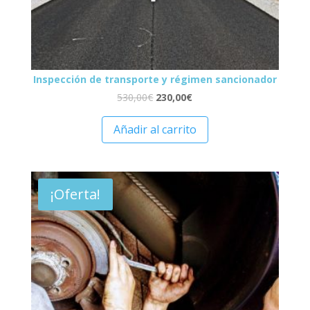
Inspección de transporte y régimen sancionador
530,00
€
230,00
€
Añadir al carrito
¡Oferta!