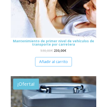
Mantenimiento de primer nivel de vehículos de
transporte por carretera
530,00
€
230,00
€
Añadir al carrito
¡Oferta!