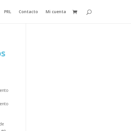
PRL
Contacto
Mi cuenta
os
iento
iento
 de
 en