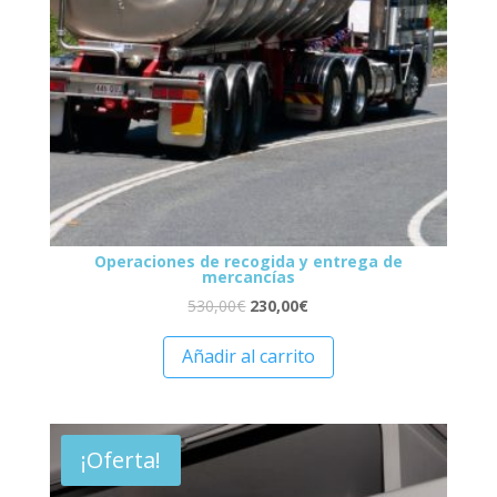
Operaciones de recogida y entrega de
mercancías
530,00
€
230,00
€
Añadir al carrito
¡Oferta!