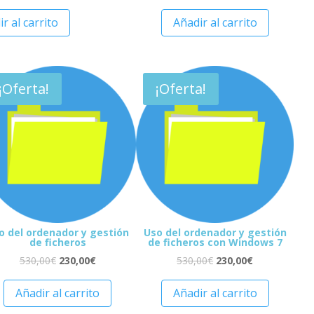
r al carrito
Añadir al carrito
¡Oferta!
¡Oferta!
o del ordenador y gestión
Uso del ordenador y gestión
de ficheros
de ficheros con Windows 7
530,00
€
230,00
€
530,00
€
230,00
€
Añadir al carrito
Añadir al carrito