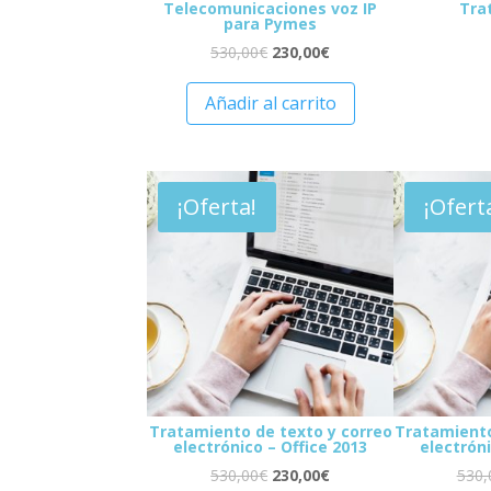
Telecomunicaciones voz IP
Tra
para Pymes
530,00
€
230,00
€
Añadir al carrito
¡Oferta!
¡Ofert
Tratamiento de texto y correo
Tratamiento
electrónico – Office 2013
electróni
530,00
€
230,00
€
530,