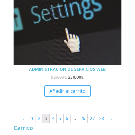
ADMINISTRACIÓN DE SERVICIOS WEB
530,00
€
230,00
€
Añadir al carrito
←
1
2
3
4
5
6
…
26
27
28
→
Carrito