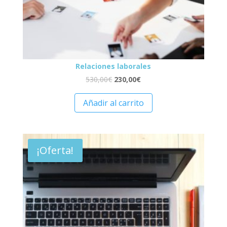
Relaciones laborales
530,00
€
230,00
€
Añadir al carrito
¡Oferta!