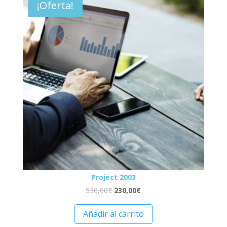
¡Oferta!
Project 2003
530,00
€
230,00
€
Añadir al carrito