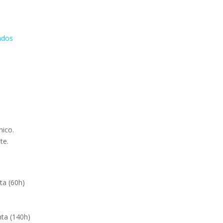
ados
nico.
te.
ta (60h)
nta (140h)