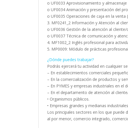
o UF0033 Aprovisionamiento y almacenaje e
o UF0034 Animación y presentación del pro
o UF0035 Operaciones de caja en la venta 
3. MF0241_2 Información y Atención al cli
o UF0036 Gestión de la atención al cliente
o UF0037 Técnica de comunicación y atenci
4. MF1002_2 Inglés profesional para activi
5. MP0009: Módulo de prácticas profesional
¿Dónde puedes trabajar?
Podrás ejercerá tu actividad en cualquier se
– En establecimientos comerciales pequeños
– En la comercialización de productos y ser
– En PYMES y empresas industriales en el 
– En el departamento de atención al client
• Organismos públicos.
• Empresas grandes y medianas industriales
Los principales sectores en los que puede 
al por menor, comercio integrado, comerci