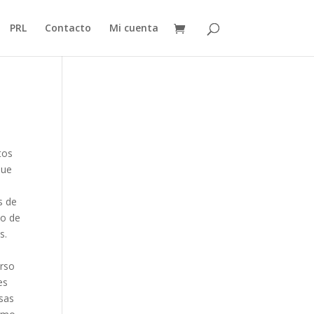
PRL
Contacto
Mi cuenta
tos
que
s de
 o de
s.
urso
es
sas