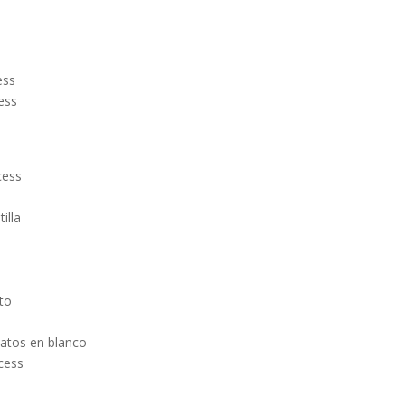
ess
cess
cess
illa
to
datos en blanco
cess