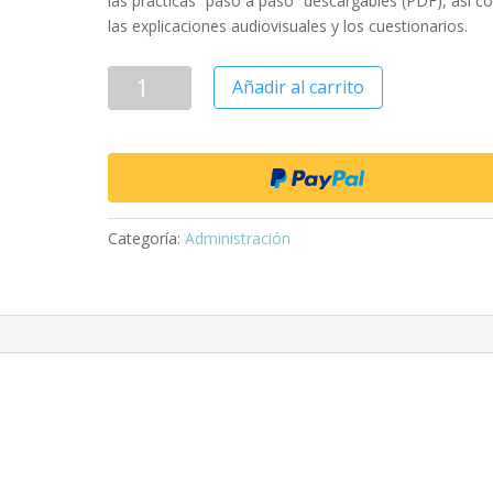
las prácticas” paso a paso” descargables (PDF), así 
las explicaciones audiovisuales y los cuestionarios.
Añadir al carrito
Categoría:
Administración