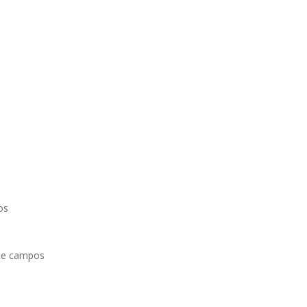
o
s
os
 de campos