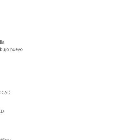
lla
dibujo nuevo
s
toCAD
AD
áficas