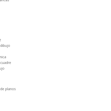
z
 dibujo
nica
ncuadre
ujo
 de planos