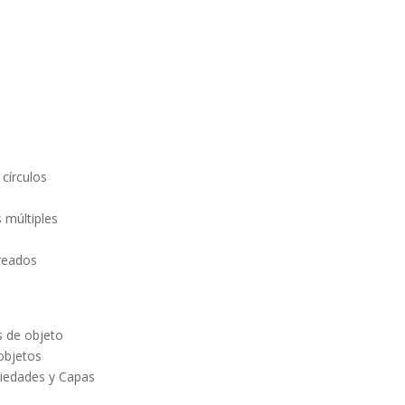
 círculos
s múltiples
breados
s de objeto
 objetos
piedades y Capas