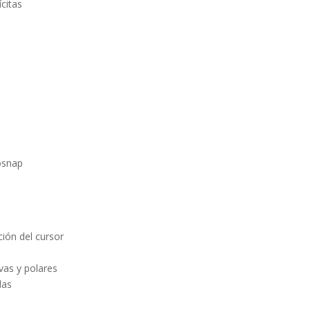
ícitas
tosnap
ción del cursor
vas y polares
das