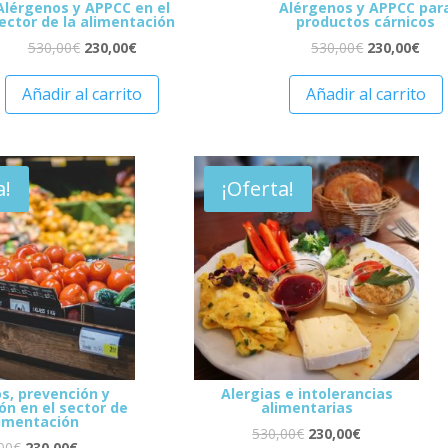
Alérgenos y APPCC en el
Alérgenos y APPCC par
ector de la alimentación
productos cárnicos
530,00
€
230,00
€
530,00
€
230,00
€
Añadir al carrito
Añadir al carrito
a!
¡Oferta!
s, prevención y
Alergias e intolerancias
ón en el sector de
alimentarias
limentación
530,00
€
230,00
€
00
€
230,00
€