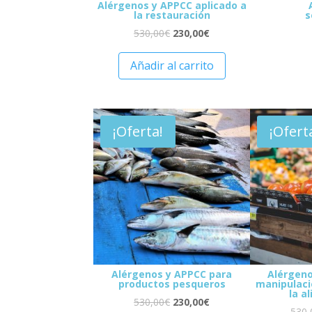
Alérgenos y APPCC aplicado a
la restauración
s
530,00
€
230,00
€
Añadir al carrito
¡Oferta!
¡Ofert
Alérgenos y APPCC para
Alérgeno
productos pesqueros
manipulaci
la a
530,00
€
230,00
€
530,