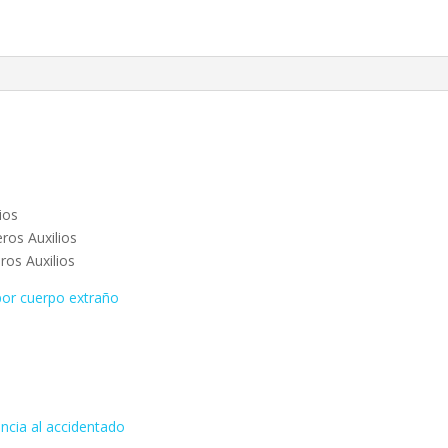
ios
eros Auxilios
ros Auxilios
 por cuerpo extraño
encia al accidentado