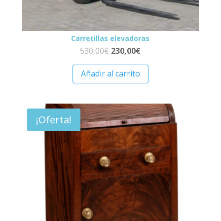
Carretillas elevadoras
530,00
€
230,00
€
Añadir al carrito
¡Oferta!