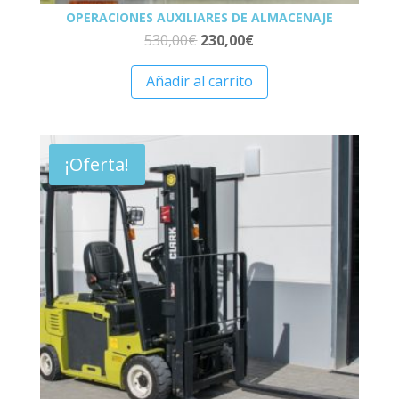
OPERACIONES AUXILIARES DE ALMACENAJE
530,00
€
230,00
€
Añadir al carrito
¡Oferta!