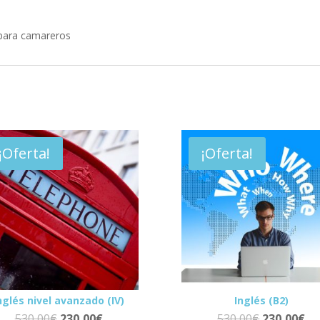
s para camareros
¡Oferta!
¡Oferta!
nglés nivel avanzado (IV)
Inglés (B2)
530,00
€
230,00
€
530,00
€
230,00
€