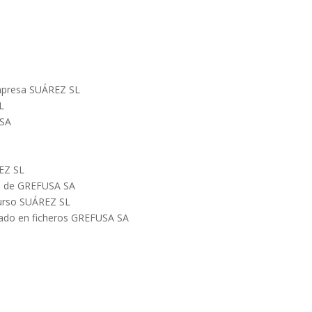
empresa SUÁREZ SL
L
 SA
REZ SL
tos de GREFUSA SA
 curso SUÁREZ SL
abado en ficheros GREFUSA SA