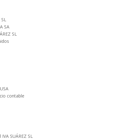
Z SL
SA SA
SUÁREZ SL
nidos
EFUSA
icio contable
el IVA SUÁREZ SL