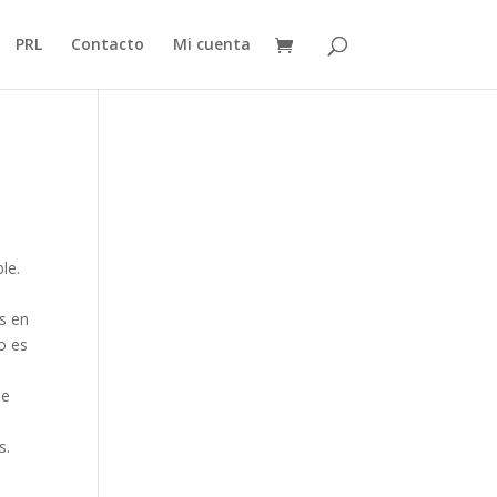
PRL
Contacto
Mi cuenta
le.
s en
o es
se
n
s.