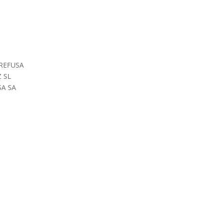
 GREFUSA
Z SL
SA SA