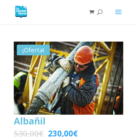
¡Oferta!
Albañil
530,00
€
230,00
€