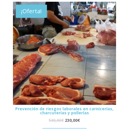
¡Oferta!
Prevención de riesgos laborales en carnicerías,
charcuterías y pollerías
530,00
€
230,00
€