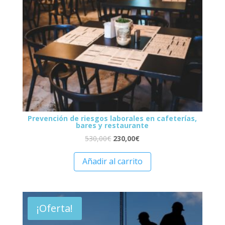
Prevención de riesgos laborales en cafeterías,
bares y restaurante
530,00
€
230,00
€
Añadir al carrito
¡Oferta!