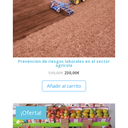
Prevención de riesgos laborales en el sector
agrícola
530,00
€
230,00
€
Añadir al carrito
¡Oferta!